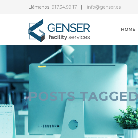
Llámanos
917.34.99.17
|
info@genser.es
HOME
POSTS TAGGED