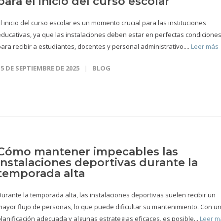
para el inicio del curso escolar
l inicio del curso escolar es un momento crucial para las instituciones
educativas, ya que las instalaciones deben estar en perfectas condicione
ara recibir a estudiantes, docentes y personal administrativo....
Leer más
15 DE SEPTIEMBRE DE 2025
BLOG
Cómo mantener impecables las
instalaciones deportivas durante la
temporada alta
Durante la temporada alta, las instalaciones deportivas suelen recibir un
mayor flujo de personas, lo que puede dificultar su mantenimiento. Con u
planificación adecuada y algunas estrategias eficaces, es posible...
Leer m