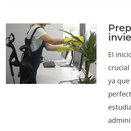
Prep
invi
El inic
crucial
ya que 
perfect
estudi
adminis