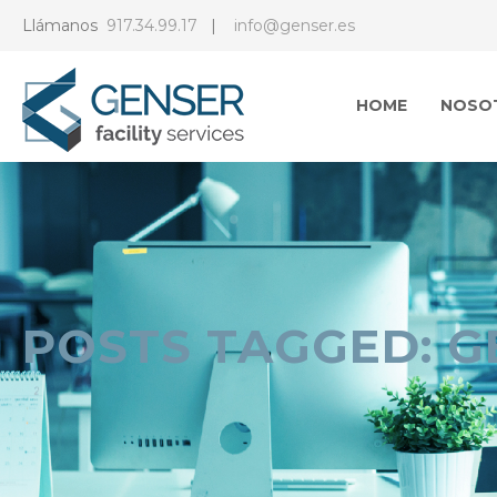
Llámanos
917.34.99.17
|
info@genser.es
HOME
NOSO
POSTS TAGGED: G