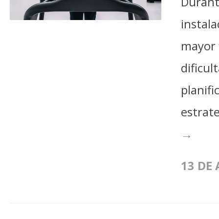
Durant
instala
mayor 
dificu
planif
estrate
→
13 DE