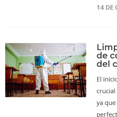
14 DE
Limp
de c
del 
El inic
crucial
ya que 
perfect