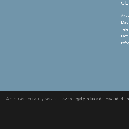
GE
Avda
Madr
Telé
Fax:
info
©2020 Genser Facility Services -
Aviso Legal y Política de Privacidad
-
P