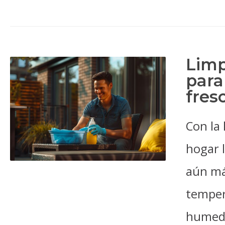
Limp
para
fres
Con la 
hogar l
aún má
temper
humeda