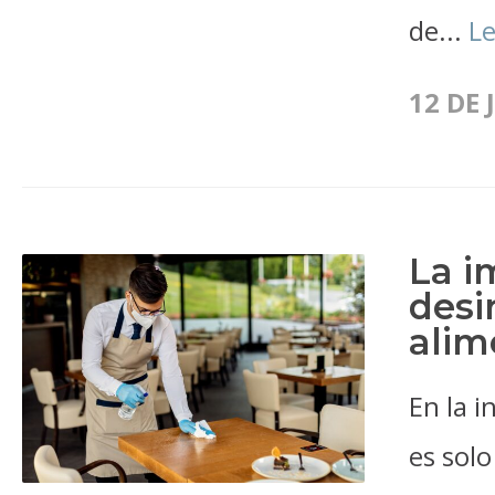
de...
L
12 DE 
La i
desi
alim
En la i
es sol