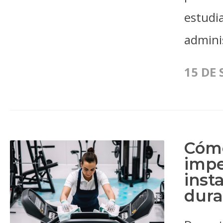
estudi
adminis
15 DE 
Cóm
impe
inst
dura