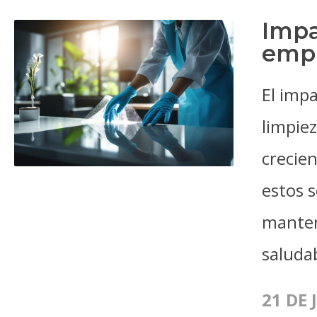
Impa
empr
El imp
limpie
crecien
estos s
manten
saludab
21 DE 