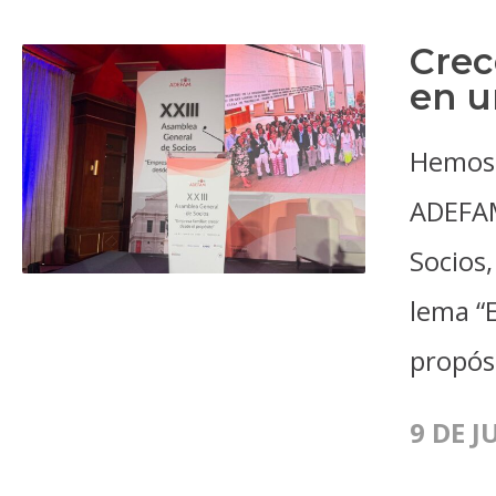
Crec
en u
Hemos 
ADEFAM
Socios,
lema “E
propós
9 DE J