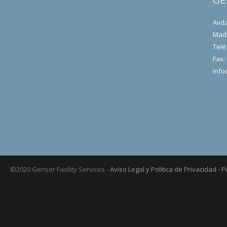
GE
Avda
Madr
Telé
Fax:
info
©2020 Genser Facility Services -
Aviso Legal y Política de Privacidad
-
P