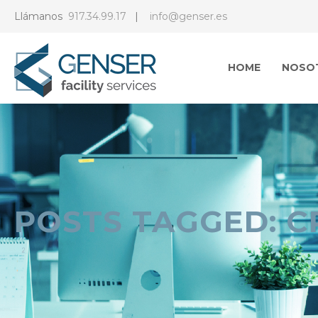
Llámanos
917.34.99.17
|
info@genser.es
HOME
NOSO
POSTS TAGGED: C