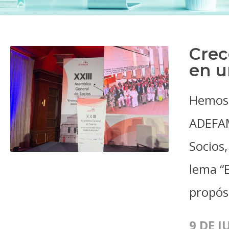
Crec
en u
Hemos 
ADEFAM
Socios,
lema “E
propós
9 DE J