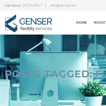
Llámanos
917.34.99.17
|
info@genser.es
HOME
NOSO
POSTS TAGGED: F