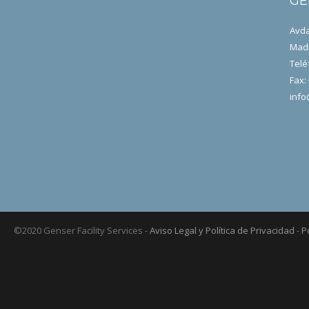
GE
Avda
Madr
Telé
Fax:
info
©2020 Genser Facility Services -
Aviso Legal y Política de Privacidad
-
P