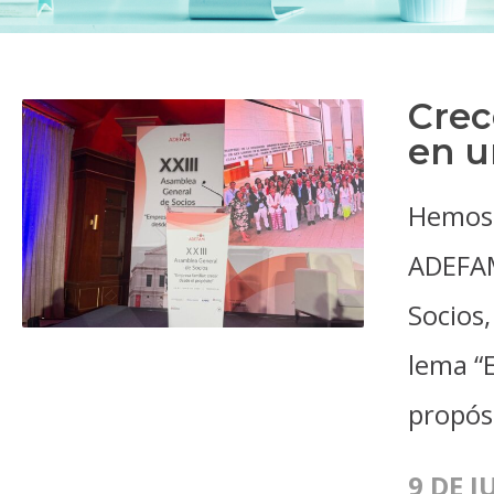
Crec
en u
Hemos 
ADEFAM
Socios,
lema “E
propós
9 DE J